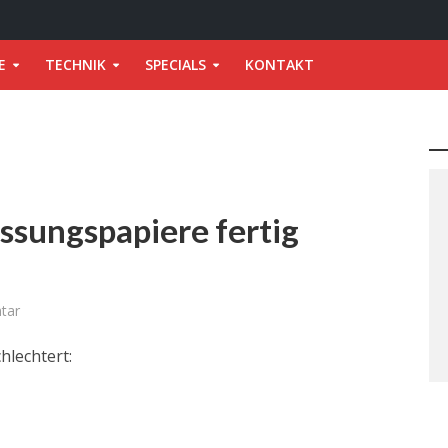
E
TECHNIK
SPECIALS
KONTAKT
assungspapiere fertig
tar
hlechtert: