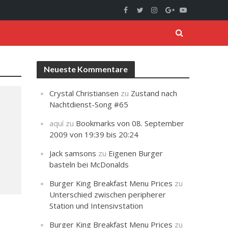
Neueste Kommentare
Crystal Christiansen
zu
Zustand nach
Nachtdienst-Song #65
aquí
zu
Bookmarks von 08. September
2009 von 19:39 bis 20:24
Jack samsons
zu
Eigenen Burger
basteln bei McDonalds
Burger King Breakfast Menu Prices
zu
Unterschied zwischen peripherer
Station und Intensivstation
Burger King Breakfast Menu Prices
zu