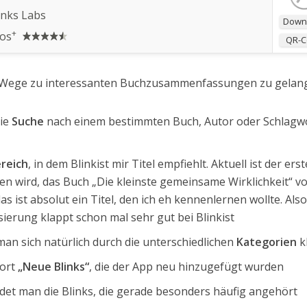
inks Labs
Down
+
los
QR-
le Wege zu interessanten Buchzusammenfassungen zu gelan
die
Suche
nach einem bestimmten Buch, Autor oder Schlagw
ereich
, in dem Blinkist mir Titel empfiehlt. Aktuell ist der erst
len wird, das Buch „Die kleinste gemeinsame Wirklichkeit“ v
 ist absolut ein Titel, den ich eh kennenlernen wollte. Also
ierung klappt schon mal sehr gut bei Blinkist
an sich natürlich durch die unterschiedlichen
Kategorien
k
dort
„Neue Blinks“
, die der App neu hinzugefügt wurden
det man die Blinks, die gerade besonders häufig angehört