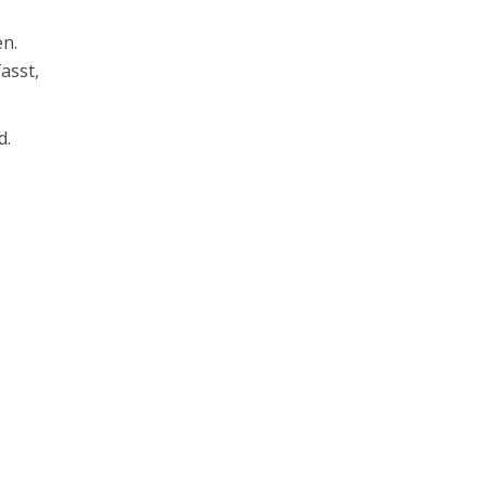
n.
asst,
d.