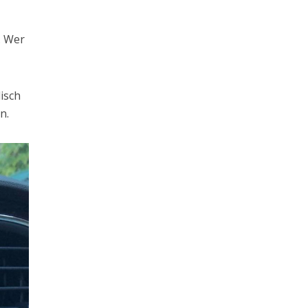
. Wer
isch
n.