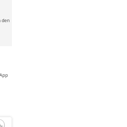
n den
 App
g