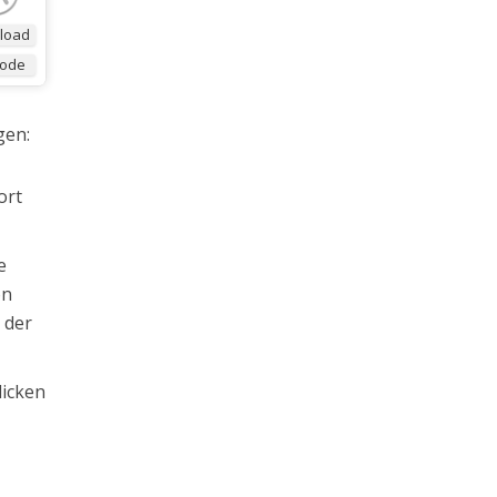
load
Code
gen:
ort
e
on
 der
licken