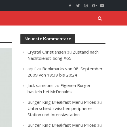
Neueste Kommentare
Crystal Christiansen
zu
Zustand nach
Nachtdienst-Song #65
aquí
zu
Bookmarks von 08. September
2009 von 19:39 bis 20:24
Jack samsons
zu
Eigenen Burger
basteln bei McDonalds
Burger King Breakfast Menu Prices
zu
Unterschied zwischen peripherer
Station und Intensivstation
Burger King Breakfast Menu Prices
zu