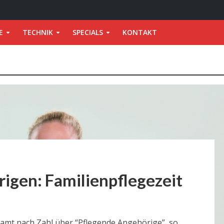
E
TECHNIK
SPECIALS
KONTAKT
igen: Familienpflegezeit
amt nach Zahl über “Pflegende Angehörige”, so