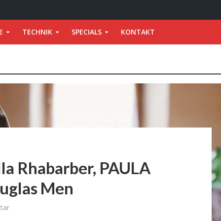
E
TECHNIK
SPECIALS
KONTAKT
lla Rhabarber, PAULA
ouglas Men
tar