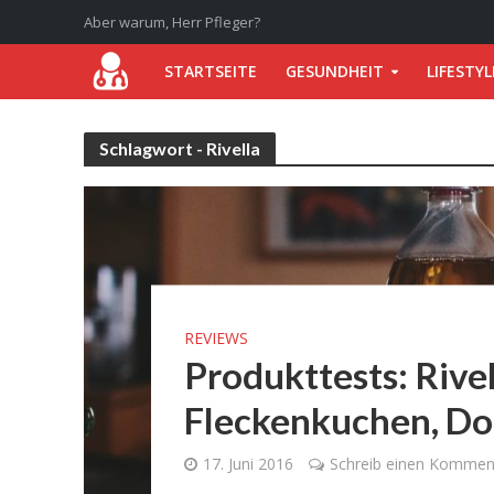
Aber warum, Herr Pfleger?
STARTSEITE
GESUNDHEIT
LIFESTYL
Schlagwort - Rivella
REVIEWS
Produkttests: Rive
Fleckenkuchen, D
17. Juni 2016
Schreib einen Kommen