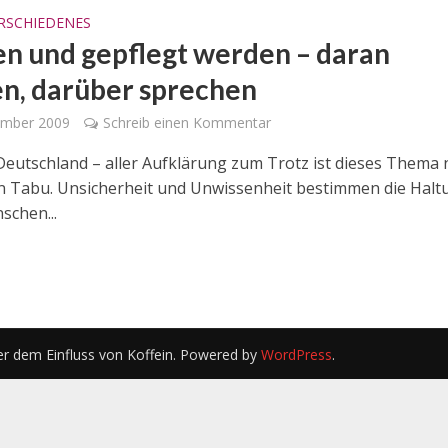
RSCHIEDENES
en und gepflegt werden – daran
n, darüber sprechen
ember 2009
Schreib einen Kommentar
 Deutschland – aller Aufklärung zum Trotz ist dieses Thema
in Tabu. Unsicherheit und Unwissenheit bestimmen die Halt
schen...
er dem Einfluss von Koffein. Powered by
WordPress
.