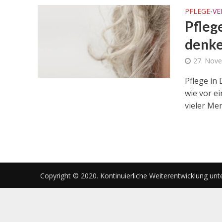
PFLEGE
VE
•
Pfleg
denke
27. Nov
Pflege in
wie vor e
vieler Men
Copyright © 2020. Kontinuierliche Weiterentwicklung unt