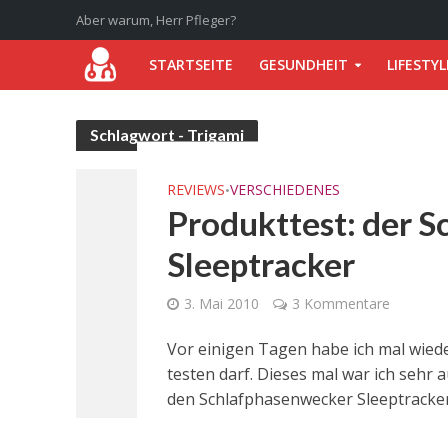
Aber warum, Herr Pfleger?
STARTSEITE
GESUNDHEIT
LIFESTYL
Schlagwort - Trigami
REVIEWS
VERSCHIEDENES
•
Produkttest: der 
Sleeptracker
3. Mai 2010
3 Kommentare
Vor einigen Tagen habe ich mal wied
testen darf. Dieses mal war ich sehr
den Schlafphasenwecker Sleeptracker e