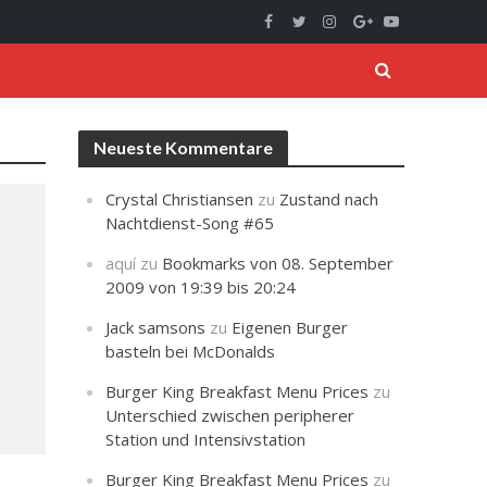
Neueste Kommentare
Crystal Christiansen
zu
Zustand nach
Nachtdienst-Song #65
aquí
zu
Bookmarks von 08. September
2009 von 19:39 bis 20:24
Jack samsons
zu
Eigenen Burger
basteln bei McDonalds
Burger King Breakfast Menu Prices
zu
Unterschied zwischen peripherer
Station und Intensivstation
Burger King Breakfast Menu Prices
zu