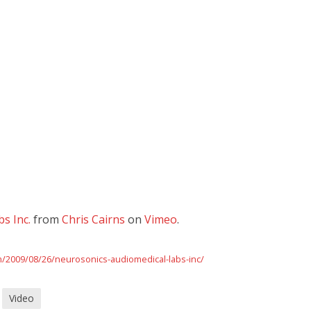
s Inc.
from
Chris Cairns
on
Vimeo
.
m/2009/08/26/neurosonics-audiomedical-labs-inc/
Video