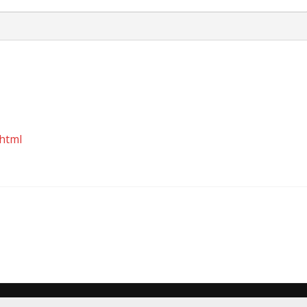
.html
er dem Einfluss von Koffein. Powered by
WordPress
.