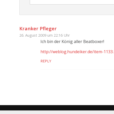
Kranker Pfleger
26. August 2009 um 22:16 Uhr
Ich bin der König aller Beatboxer!
http://weblog.hundeiker.de/item-1133
REPLY
Copyright © 2020. Kontinuierliche Weiterentwicklung unt