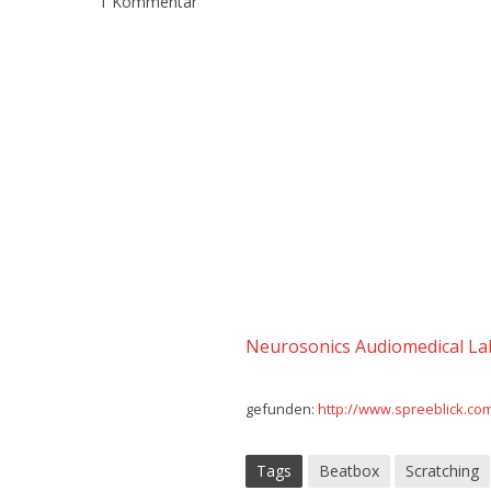
1 Kommentar
Neurosonics Audiomedical Lab
gefunden:
http://www.spreeblick.co
Tags
Beatbox
Scratching