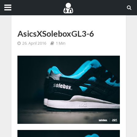
AsicsXSoleboxGL3-6
26. April 2016
1 Min