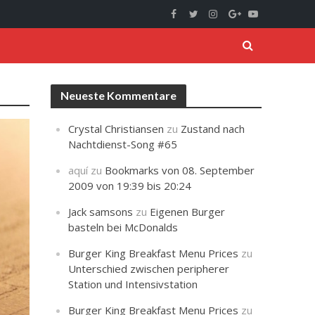
Neueste Kommentare
Crystal Christiansen
zu
Zustand nach
Nachtdienst-Song #65
aquí
zu
Bookmarks von 08. September
2009 von 19:39 bis 20:24
Jack samsons
zu
Eigenen Burger
basteln bei McDonalds
Burger King Breakfast Menu Prices
zu
Unterschied zwischen peripherer
Station und Intensivstation
Burger King Breakfast Menu Prices
zu