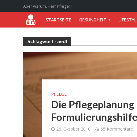
Aber warum, Herr Pfleger?
STARTSEITE
GESUNDHEIT
LIFESTYL
Schlagwort - aedl
PFLEGE
Die Pflegeplanung 
Formulierungshilf
26. Oktober 2010
65 Kommentare