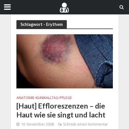
Schlagwort - Erythem
ANATOMIE
KLINIKALLTAG
PFLEGE
•
•
[Haut] Effloreszenzen – die
Haut wie sie singt und lacht
10. November 2008
Schreib einen Kommentar