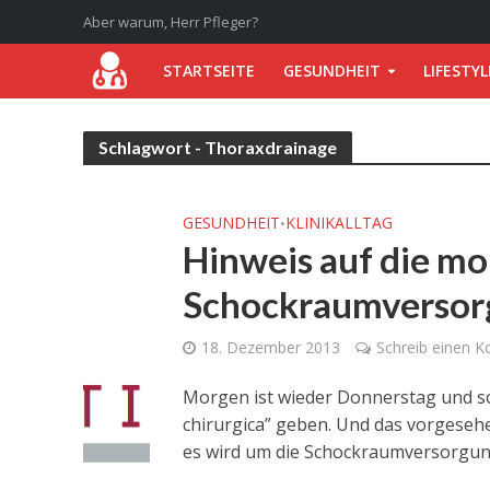
Aber warum, Herr Pfleger?
STARTSEITE
GESUNDHEIT
LIFESTYL
Schlagwort - Thoraxdrainage
GESUNDHEIT
KLINIKALLTAG
•
Hinweis auf die mor
Schockraumversor
18. Dezember 2013
Schreib einen 
Morgen ist wieder Donnerstag und som
chirurgica” geben. Und das vorgese
es wird um die Schockraumversorgung