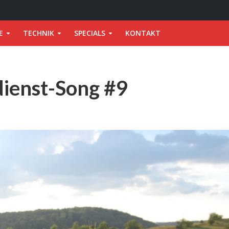
E
TECHNIK
SPECIALS
KONTAKT
ienst-Song #9