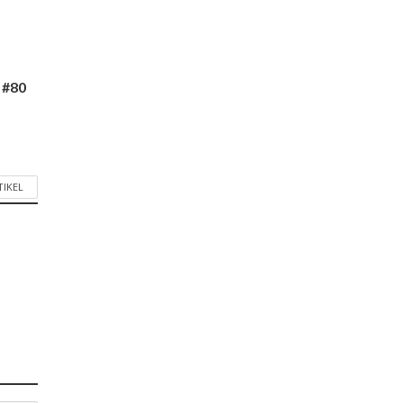
 #80
TIKEL