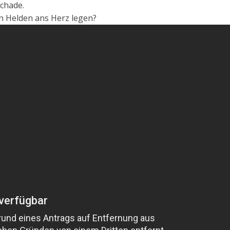
schade.
en Helden ans Herz legen?