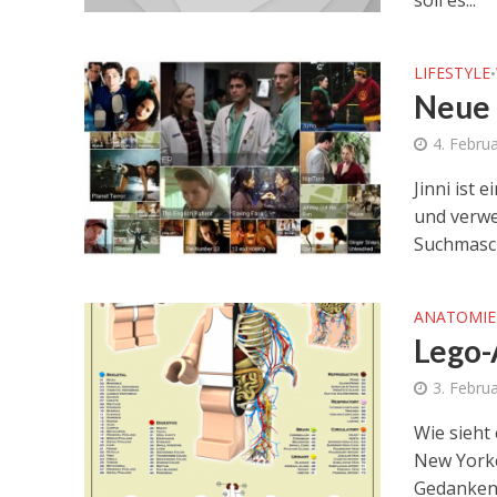
soll es...
LIFESTYLE
•
Neue 
4. Febru
Jinni ist 
und verwe
Suchmasch
ANATOMIE
Lego
3. Febru
Wie sieht 
New Yorke
Gedanken 