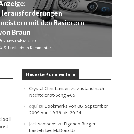
Anzeige:
Herausforderungen
meistern mit den Rasierern
von Braun
9. November 2018
Schreib einen Kommentar
Neueste Kommentare
Crystal Christiansen
zu
Zustand nach
Nachtdienst-Song #65
aquí
zu
Bookmarks von 08. September
2009 von 19:39 bis 20:24
 soll
Jack samsons
zu
Eigenen Burger
post
basteln bei McDonalds