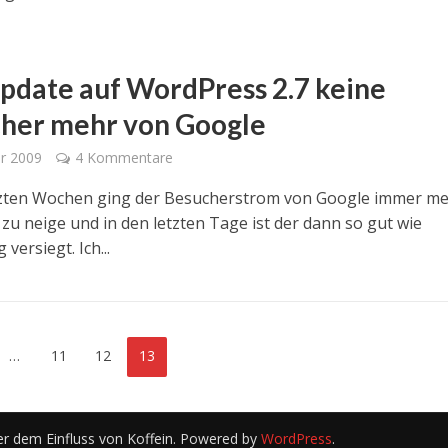
Update auf WordPress 2.7 keine
her mehr von Google
ar 2009
4 Kommentare
tzten Wochen ging der Besucherstrom von Google immer m
zu neige und in den letzten Tage ist der dann so gut wie
 versiegt. Ich...
…
11
12
13
er dem Einfluss von Koffein. Powered by
WordPress
.