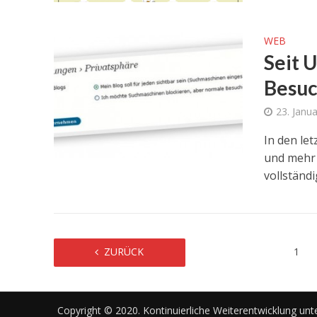
WEB
Seit 
Besuc
23. Janu
In den le
und mehr 
vollständig
ZURÜCK
1
Copyright © 2020. Kontinuierliche Weiterentwicklung unt