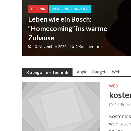
TECHNIK
WERBUNG | ANZEIGE
Leben wie ein Bosch:
“Homecoming” ins warme
Zuhause
10. November 2020
2 Kommentare
Apple
Gadgets
Web
Kategorie - Technik
WEB
koste
24. Febr
Kostenlos 
wohl auch