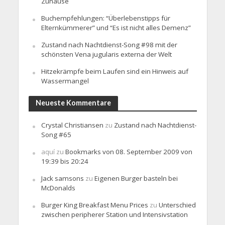
Zuhause
Buchempfehlungen: “Überlebenstipps für
Elternkümmerer” und “Es ist nicht alles Demenz”
Zustand nach Nachtdienst-Song #98 mit der
schönsten Vena jugularis externa der Welt
Hitzekrämpfe beim Laufen sind ein Hinweis auf
Wassermangel
Neueste Kommentare
Crystal Christiansen
zu
Zustand nach Nachtdienst-
Song #65
aquí
zu
Bookmarks von 08. September 2009 von
19:39 bis 20:24
Jack samsons
zu
Eigenen Burger basteln bei
McDonalds
Burger King Breakfast Menu Prices
zu
Unterschied
zwischen peripherer Station und Intensivstation