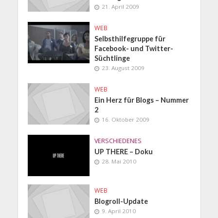
21. April 2009
WEB
Selbsthilfegruppe für
Facebook- und Twitter-
Süchtlinge
23. August 2009
WEB
Ein Herz für Blogs – Nummer
2
16. Oktober 2009
VERSCHIEDENES
UP THERE – Doku
28. Mai 2010
WEB
Blogroll-Update
9. April 2010