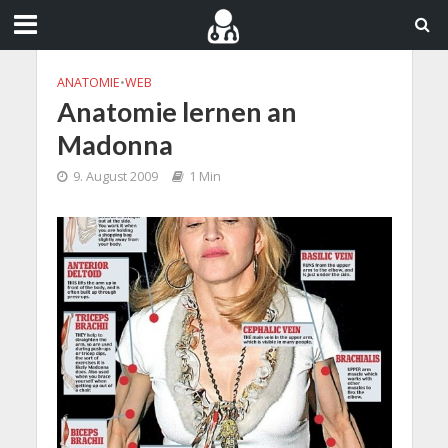
ANATOMIE
•
WEB
Anatomie lernen an
Madonna
9. August 2009
1 Min