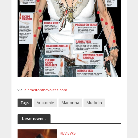
via:
blameitonthevoices.com
Tags
Anatomie
Madonna
Muskeln
Lesenswert
REVIEWS