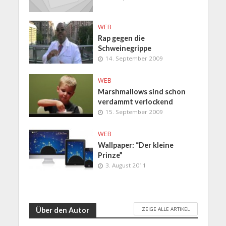
WEB
Rap gegen die
Schweinegrippe
14. September 2009
WEB
Marshmallows sind schon
verdammt verlockend
15. September 2009
WEB
Wallpaper: “Der kleine
Prinze”
3. August 2011
ZEIGE ALLE ARTIKEL
Über den Autor