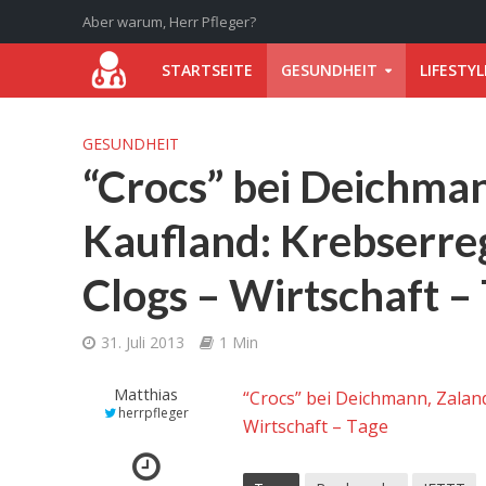
Aber warum, Herr Pfleger?
STARTSEITE
GESUNDHEIT
LIFESTYL
GESUNDHEIT
“Crocs” bei Deichma
Kaufland: Krebserre
Clogs – Wirtschaft –
31. Juli 2013
1 Min
Matthias
“Crocs” bei Deichmann, Zalan
herrpfleger
Wirtschaft – Tage