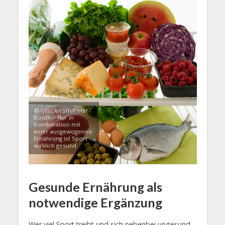
© istock.com/Peter
Booth – Nur in
Kombination mit
einer ausgewogenen
Ernährung ist Sport
wirklich gesund.
Gesunde Ernährung als
notwendige Ergänzung
Wer viel Sport treibt und sich nebenbei ungesund