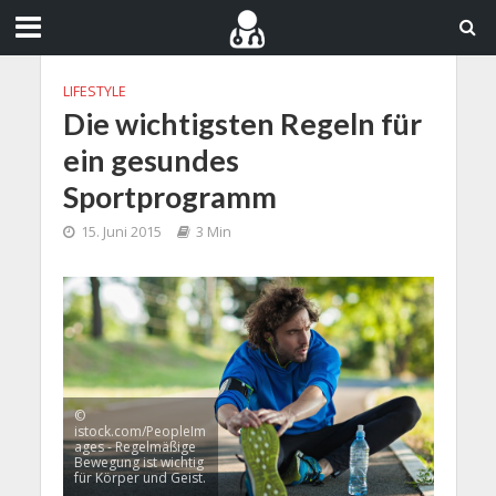
LIFESTYLE
Die wichtigsten Regeln für
ein gesundes
Sportprogramm
15. Juni 2015
3 Min
©
istock.com/PeopleIm
ages - Regelmäßige
Bewegung ist wichtig
für Körper und Geist.