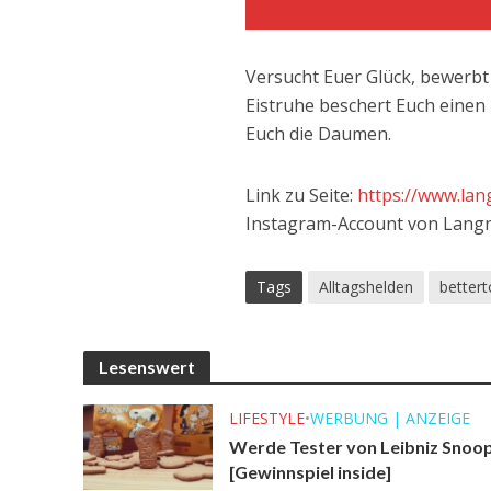
Versucht Euer Glück, bewerbt 
Eistruhe beschert Euch einen
Euch die Daumen.
Link zu Seite:
https://www.lan
Instagram-Account von Lang
Tags
Alltagshelden
better
Lesenswert
LIFESTYLE
•
WERBUNG | ANZEIGE
Werde Tester von Leibniz Snoo
[Gewinnspiel inside]