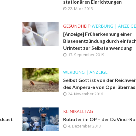
stationären Einrichtungen
22. März 2013
GESUNDHEIT
•
WERBUNG | ANZEIGE
[Anzeige] Früherkennung einer
Blasenentzündung durch einfac
Urintest zur Selbstanwendung
17. September 2019
WERBUNG | ANZEIGE
Selbst Gott ist von der Reichwei
des Ampera-e von Opel überras
24. November 2016
KLINIKALLTAG
odcast
Roboter im OP – der DaVinci-R
4. Dezember 2013