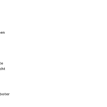
hen
te
cht
oboter