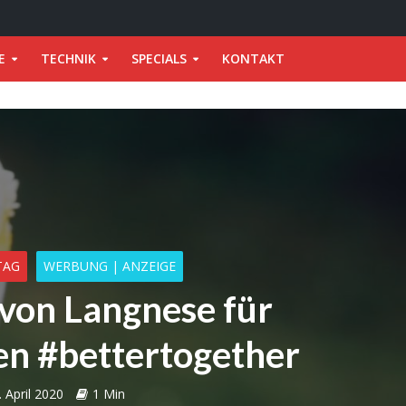
E
TECHNIK
SPECIALS
KONTAKT
TAG
WERBUNG | ANZEIGE
 von Langnese für
en #bettertogether
. April 2020
1 Min