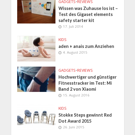
GADGETS
•
REVIEWS
Wissen was Zuhause los ist –
Test des Gigaset elements
safety starter kit
17. Juli 2014
KIDS
aden + anais zum Anziehen
4. August 2015
GADGETS
•
REVIEWS
Hochwertiger und günstiger
Fitnesstracker im Test: Mi
Band 2 von Xiaomi
15. August 2016
KIDS
Stokke Steps gewinnt Red
Dot Award 2015
26. Juni 2015